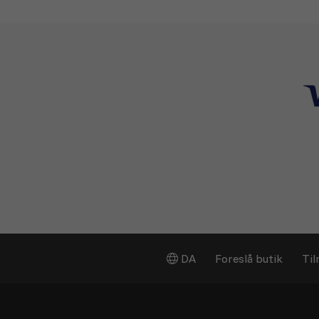
DA
Foreslå butik
Til