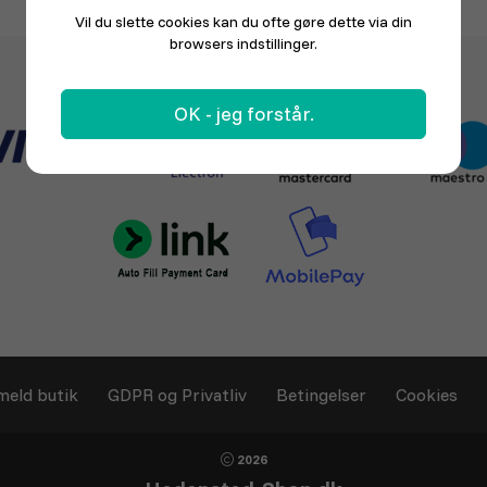
Vil du slette cookies kan du ofte gøre dette via din
browsers indstillinger.
OK - jeg forstår.
meld butik
GDPR og Privatliv
Betingelser
Cookies
2026