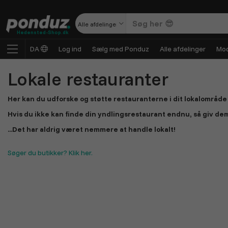
Alle afdelinger
Hedensted-Shop.dk
DA
Log ind
Sælg med Ponduz
Alle afdelinger
Mod
Lokale restauranter
Her kan du udforske og støtte restauranterne i dit lokalområde –
Hvis du ikke kan finde din yndlingsrestaurant endnu, så giv dem
...Det har aldrig været nemmere at handle lokalt!
Søger du butikker? Klik her.