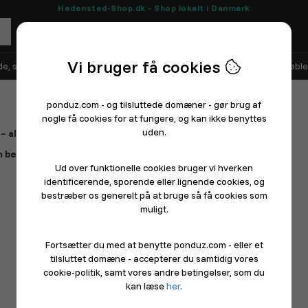
Hedensted-Shop.dk - Shop lokalt i Danmark
Vi bruger få cookies
e, sko og sport
Elektronik
Hårde hvidevarer
Hus, have og møble
ponduz.com - og tilsluttede domæner - gør brug af
nogle få cookies for at fungere, og kan ikke benyttes
uden.
 alt samlet ét sted.
 besked – det tager kun et øjeblik at komme i gang.
Ud over funktionelle cookies bruger vi hverken
identificerende, sporende eller lignende cookies, og
bestræber os generelt på at bruge så få cookies som
muligt.
Fortsætter du med at benytte ponduz.com - eller et
tilsluttet domæne - accepterer du samtidig vores
cookie-politik, samt vores andre betingelser, som du
kan læse
her
.