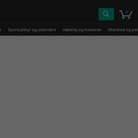
0
r
Sportudstyr og udendørs
Værktøj og maskiner
Skønhed og pers